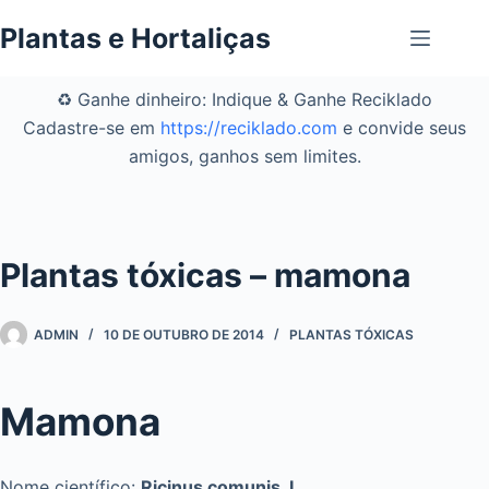
Pular
Plantas e Hortaliças
para
o
conteúdo
♻️ Ganhe dinheiro: Indique & Ganhe Reciklado
Cadastre-se em
https://reciklado.com
e convide seus
amigos, ganhos sem limites.
Plantas tóxicas – mamona
ADMIN
10 DE OUTUBRO DE 2014
PLANTAS TÓXICAS
Mamona
Nome científico:
Ricinus comunis, L.